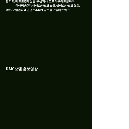
형외과,메트로경제신문 부산지사,코트디부아르공화국
한아방송(주),아이스타모델스쿨,실버스타모델협회,
DMC모델엔터테인먼트,GMN 글로벌모델네트워크
DMC모델 홍보영상