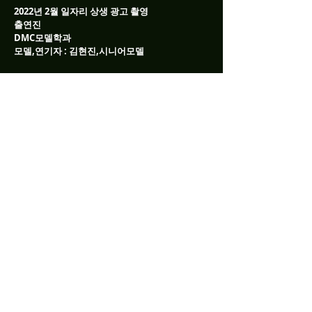
2022년 2월 일자리 상생 광고 촬영
출연진
DMC모델학과
모델,연기자 : 김현진,시니어모델
2022년 3월 부산 호텔 촬영
출연진
DMC모델학과
모델,연기자 : 전혜진,이도훈
사람인 Entertainment