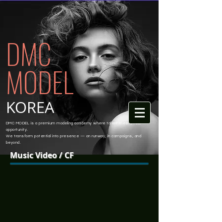
DMC
MODEL
KOREA
DMC MODEL is a premium modeling academy where talent meets real
opportunity.
We transform potential into presence — on runway, in campaigns, and
beyond.
Music Video / CF