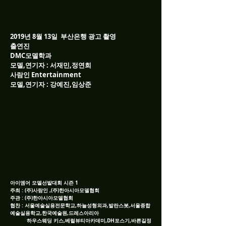
2019년 8월 13일 부산은행 광고 촬영
출연진
DMC모델학과
모델,연기자 : 서재민,정연희
사람인 Entertainment
모델,연기자 : 강예진,임상준
아이엠어 모델선발대회 시즌 1
주최 : (주)사람인 ,(주)한아시아모델협회
주관 : (주)한아시아모델협회
협찬 : 서울예술실용전문학교,하늘성형외과,발란스봇,서울종합
예술실용학교,한국예술원,드레스아리아
하우스웨딩 키스,베럴뷰티아카데미,DH포스기,바른길정