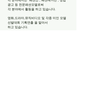
각 분야에서는 패션쇼 , 패션매거진 , 상업
광고 등 전문패션모델로써
각 분야에서 활동을 하고 있습니다.
영화,드라마,뮤직비디오 및 각종 미인 모델
선발대회 기획연출 을 맡아서
하고 있습니다.
DMC엔터테인먼트 에서는 외국인,키즈,시니
어,스포츠,레이싱 모델등
다양한 분야에서 활동하고 있는 남,녀 모델
들이 소속 되어있어서
다양한 분야에서 연출을 지원 할수 있습니
다.
해외 분야에서는 GMN 글로벌모델네트워크
모델에이전시 에서 아시아 및
유럽,파리 등에서 활동 을 할수 있도록 분야
를 넓혀 나아가고 있습니다.
(주)사람인 DMC
Model Entertainment