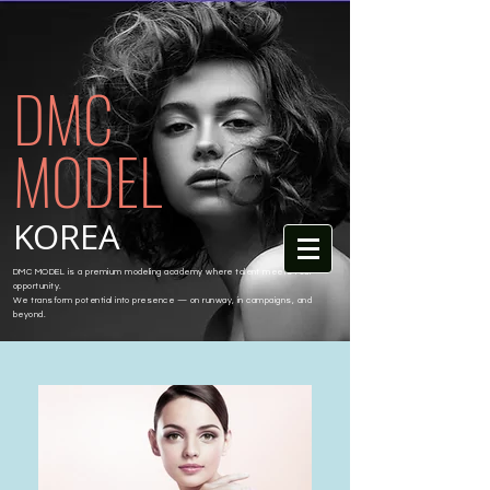
DMC
MODEL
KOREA
DMC MODEL is a premium modeling academy where talent meets real
opportunity.
We transform potential into presence — on runway, in campaigns, and
beyond.