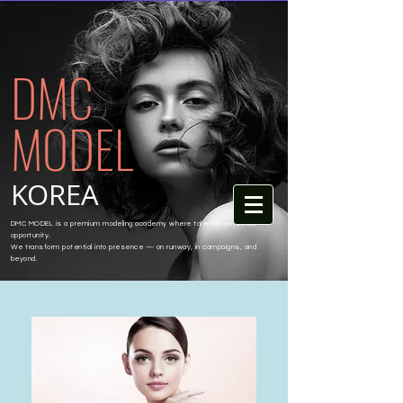
DMC
MODEL
KOREA
DMC MODEL is a premium modeling academy where talent meets real
opportunity.
We transform potential into presence — on runway, in campaigns, and
beyond.