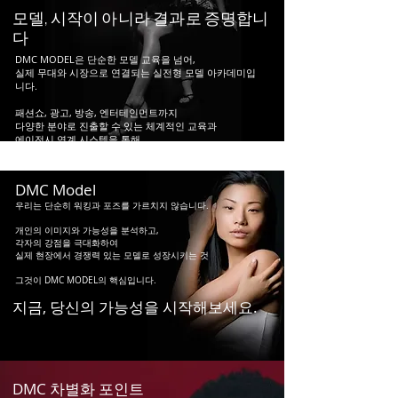
모델, 시작이 아니라 결과로 증명합니
다
DMC MODEL은 단순한 모델 교육을 넘어,
실제 무대와 시장으로 연결되는 실전형 모델 아카데미입
니다.
패션쇼, 광고, 방송, 엔터테인먼트까지
다양한 분야로 진출할 수 있는 체계적인 교육과
에이전시 연계 시스템을 통해
모델의 시작이 아닌 ‘결과’를 만들어냅니다.
DMC Model
우리는 단순히 워킹과 포즈를 가르치지 않습니다.
개인의 이미지와 가능성을 분석하고,
각자의 강점을 극대화하여
실제 현장에서 경쟁력 있는 모델로 성장시키는 것
그것이 DMC MODEL의 핵심입니다.
지금, 당신의 가능성을 시작해보세요.
DMC 차별화 포인트