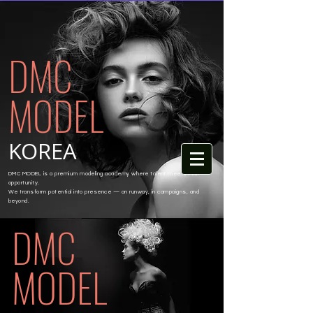
DMC
MODEL
KOREA
DMC MODEL is a premium modeling academy where talent meets real
opportunity.
We transform potential into presence — on runway, in campaigns, and
beyond.
DMC
MODEL