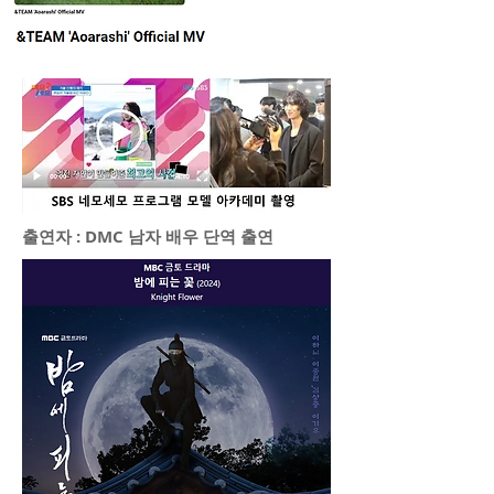
​출연자 : DMC 남자 배우 단역 출연