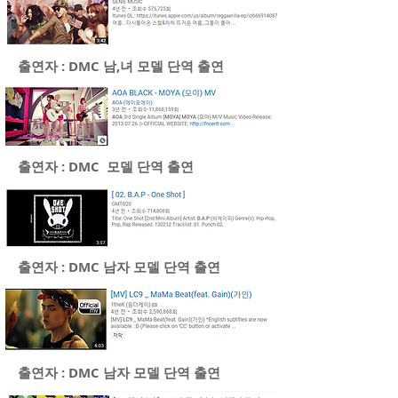
​출연자 : DMC 남,녀 모델 단역 출연
​출연자 : DMC 모델 단역 출연
​출연자 : DMC 남자 모델 단역 출연
​출연자 : DMC 남자 모델 단역 출연