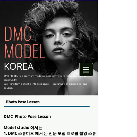
DMC
MODEL
KOREA
DMC MODEL is a premium modeling academy where talent meets real
opportunity.
We transform potential into presence — on runway, in campaigns, and
beyond.
Photo Pose Lesson
DMC Photo Pose Lesson
Model studio 에서는
1. DMC 스튜디오 에서 는 전문 모델 프로필 촬영 스튜